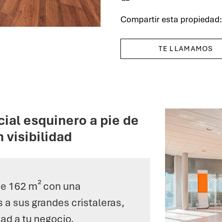
Compartir esta propiedad
TE LLAMAMOS
ial esquinero a pie de
n visibilidad
 de 162 m² con una
 a sus grandes cristaleras,
dad a tu negocio.