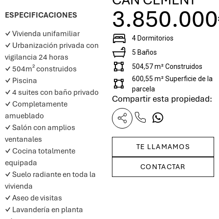
3.850.00
ESPECIFICACIONES
✓
Vivienda unifamiliar
4 Dormitorios
✓
Urbanización privada con
5 Baños
vigilancia 24 horas
504,57 m² Construidos
✓
504m² construidos
600,55 m² Superficie de la
✓
Piscina
parcela
✓
4 suites con baño privado
Compartir esta propiedad:
✓
Completamente
amueblado
✓
Salón con amplios
ventanales
TE LLAMAMOS
✓
Cocina totalmente
equipada
CONTACTAR
✓
Suelo radiante en toda la
vivienda
✓
Aseo de visitas
✓
Lavandería en planta