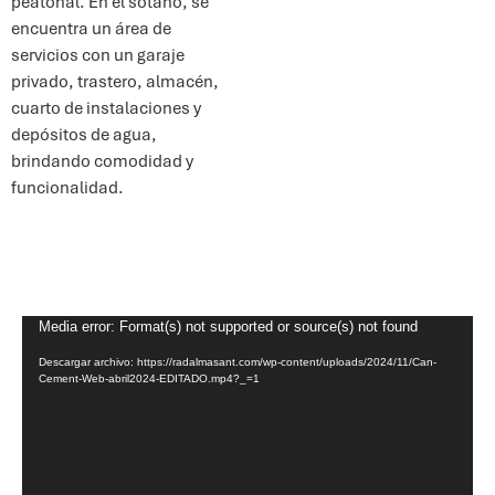
peatonal. En el sótano, se
encuentra un área de
servicios con un garaje
privado, trastero, almacén,
cuarto de instalaciones y
depósitos de agua,
brindando comodidad y
funcionalidad.
Reproductor
Media error: Format(s) not supported or source(s) not found
de
Descargar archivo: https://radalmasant.com/wp-content/uploads/2024/11/Can-
vídeo
Cement-Web-abril2024-EDITADO.mp4?_=1